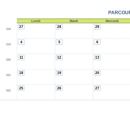
PARCOURS
Lundi
Mardi
Mercredi
27
28
29
S18
4
5
6
S19
11
12
13
S20
18
19
20
S21
25
26
27
S22