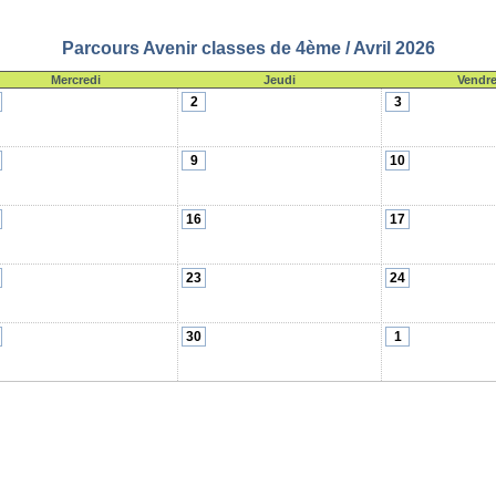
Parcours Avenir classes de 4ème / Avril 2026
Mercredi
Jeudi
Vendre
2
3
9
10
16
17
23
24
30
1