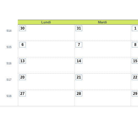
Lundi
Mardi
30
31
1
S14
6
7
8
S15
13
14
15
S16
20
21
22
S17
27
28
29
S18