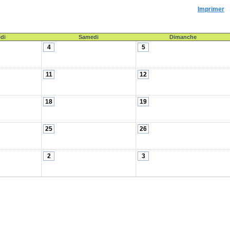
Imprimer
di
Samedi
Dimanche
4
5
11
12
18
19
25
26
2
3