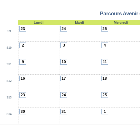
Parcours Avenir 
Lundi
Mardi
Mercredi
23
24
25
S9
2
3
4
S10
9
10
11
S11
16
17
18
S12
23
24
25
S13
30
31
1
S14