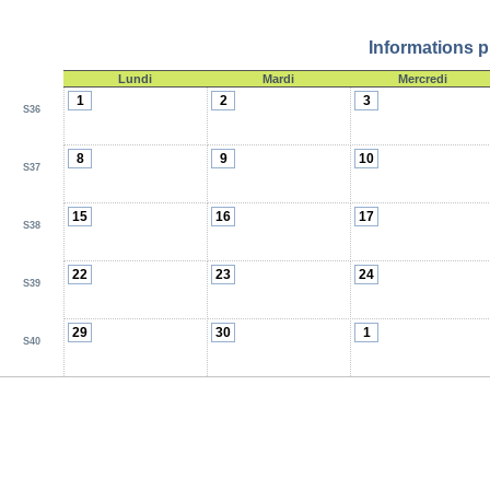
Informations p
Lundi
Mardi
Mercredi
1
2
3
S36
8
9
10
S37
15
16
17
S38
22
23
24
S39
29
30
1
S40