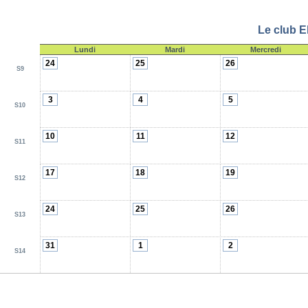
Le club E
Lundi
Mardi
Mercredi
24
25
26
S9
3
4
5
S10
10
11
12
S11
17
18
19
S12
24
25
26
S13
31
1
2
S14