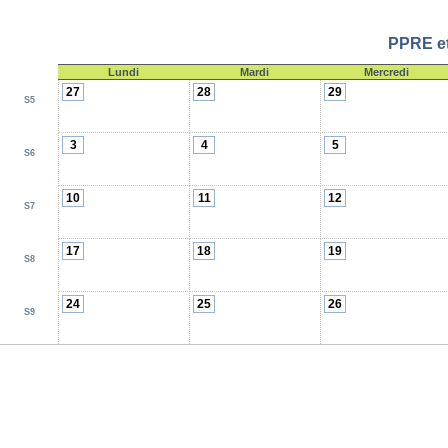
PPRE et
Lundi
Mardi
Mercredi
27
28
29
S5
3
4
5
S6
10
11
12
S7
17
18
19
S8
24
25
26
S9