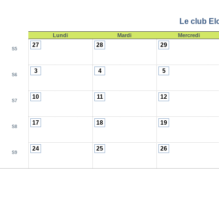
Le club El
Lundi
Mardi
Mercredi
27
28
29
S5
3
4
5
S6
10
11
12
S7
17
18
19
S8
24
25
26
S9