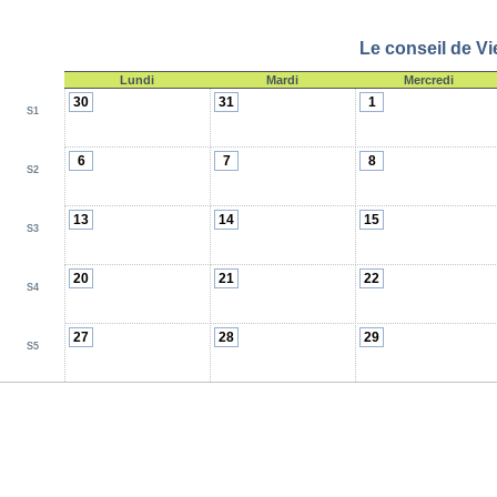
Le conseil de Vi
Lundi
Mardi
Mercredi
30
31
1
S1
6
7
8
S2
13
14
15
S3
20
21
22
S4
27
28
29
S5