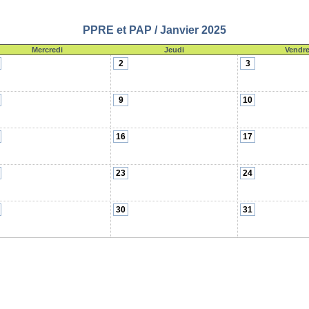
PPRE et PAP / Janvier 2025
Mercredi
Jeudi
Vendre
2
3
9
10
16
17
23
24
30
31