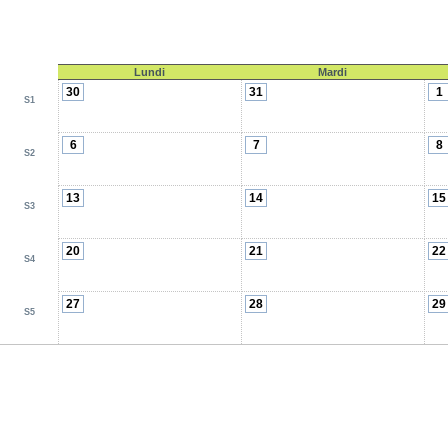
Lundi
Mardi
30
31
1
S1
6
7
8
S2
13
14
15
S3
20
21
22
S4
27
28
29
S5