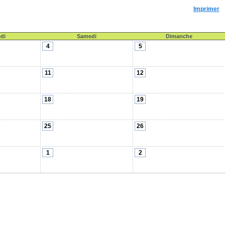
Imprimer
di
Samedi
Dimanche
4
5
11
12
18
19
25
26
1
2