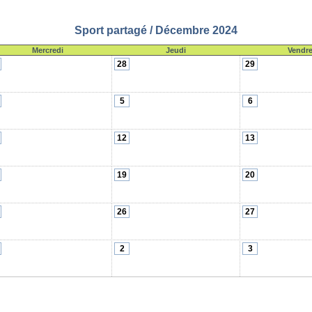
Sport partagé / Décembre 2024
Mercredi
Jeudi
Vendre
28
29
5
6
12
13
19
20
26
27
2
3