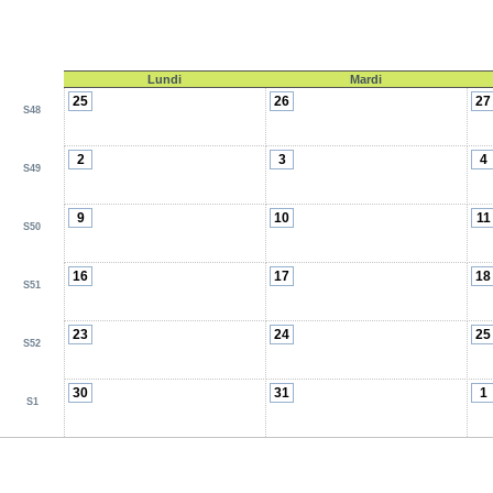
Lundi
Mardi
25
26
27
S48
2
3
4
S49
9
10
11
S50
16
17
18
S51
23
24
25
S52
30
31
1
S1