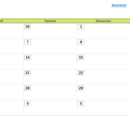
Imprimer
di
Samedi
Dimanche
30
1
7
8
14
15
21
22
28
29
4
5