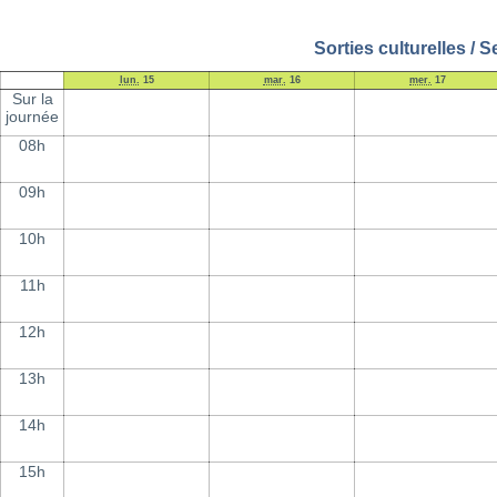
Sorties culturelles / 
lun.
15
mar.
16
mer.
17
Sur la
journée
08h
09h
10h
11h
12h
13h
14h
15h