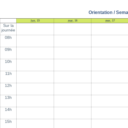
Orientation / Sema
lun.
15
mar.
16
mer.
17
Sur la
journée
08h
09h
10h
11h
12h
13h
14h
15h