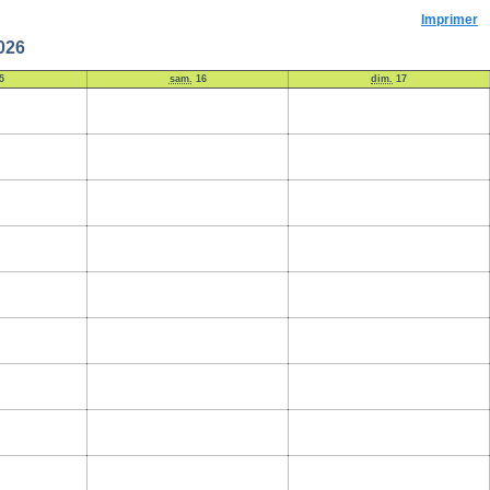
Imprimer
026
5
sam.
16
dim.
17