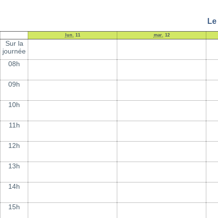
Le
lun.
11
mar.
12
Sur la
journée
08h
09h
10h
11h
12h
13h
14h
15h