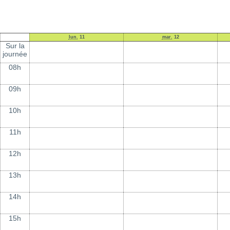
lun.
11
mar.
12
Sur la
journée
08h
09h
10h
11h
12h
13h
14h
15h