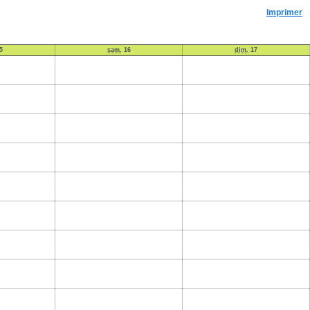
Imprimer
5
sam.
16
dim.
17