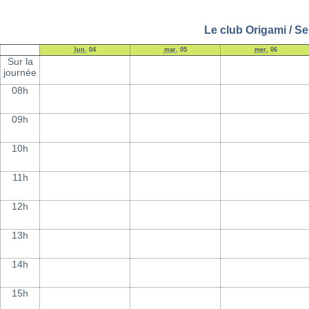
Le club Origami / S
lun.
04
mar.
05
mer.
06
Sur la
journée
08h
09h
10h
11h
12h
13h
14h
15h