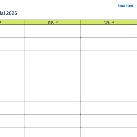
Imprimer
Mai 2026
1
sam.
02
dim.
03