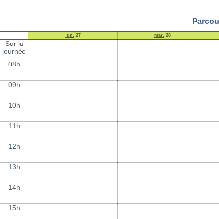
Parcour
lun.
27
mar.
28
Sur la
journée
08h
09h
10h
11h
12h
13h
14h
15h