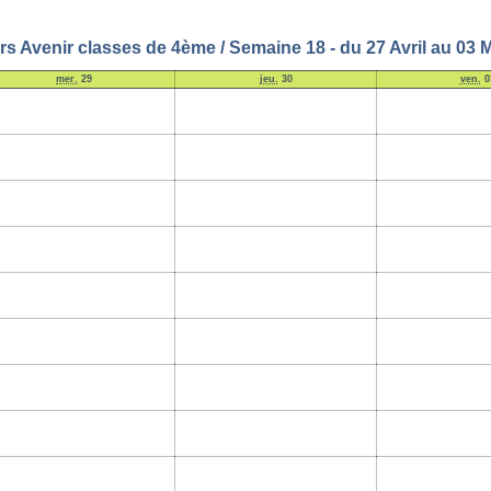
s Avenir classes de 4ème / Semaine 18 - du 27 Avril au 03 
mer.
29
jeu.
30
ven.
0