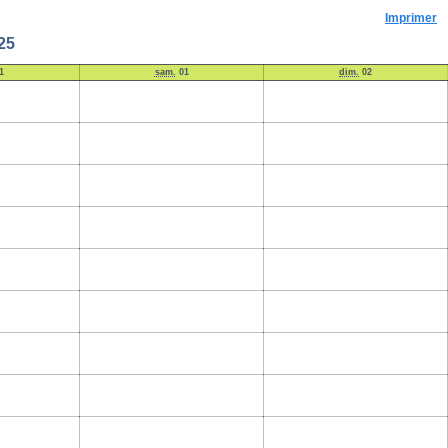
Imprimer
25
1
sam.
01
dim.
02