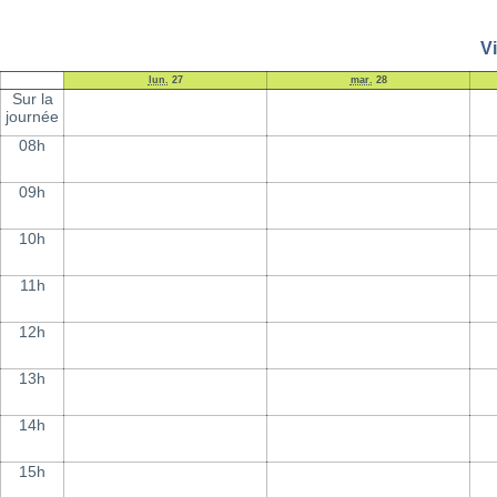
V
lun.
27
mar.
28
Sur la
journée
08h
09h
10h
11h
12h
13h
14h
15h