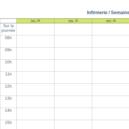
Infirmerie / Semain
lun.
20
mar.
21
mer.
22
Sur la
journée
08h
09h
10h
11h
12h
13h
14h
15h