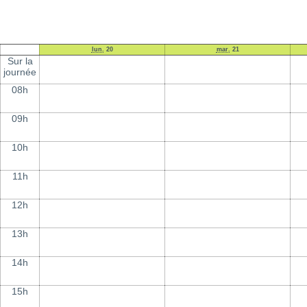
lun.
20
mar.
21
Sur la
journée
08h
09h
10h
11h
12h
13h
14h
15h