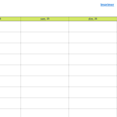
Imprimer
4
sam.
25
dim.
26