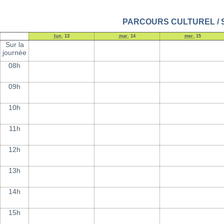
PARCOURS CULTUREL / Sem
lun.
13
mar.
14
mer.
15
Sur la
journée
08h
09h
10h
11h
12h
13h
14h
15h