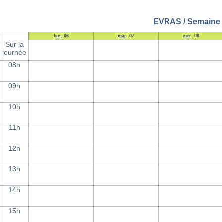
EVRAS / Semaine 4
lun.
06
mar.
07
mer.
08
Sur la
journée
08h
09h
10h
11h
12h
13h
14h
15h