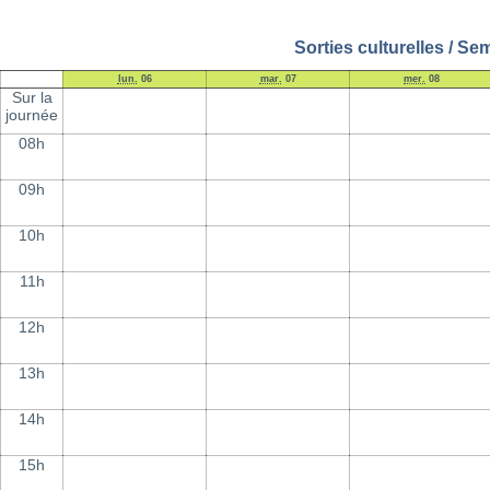
Sorties culturelles / S
lun.
06
mar.
07
mer.
08
Sur la
journée
08h
09h
10h
11h
12h
13h
14h
15h