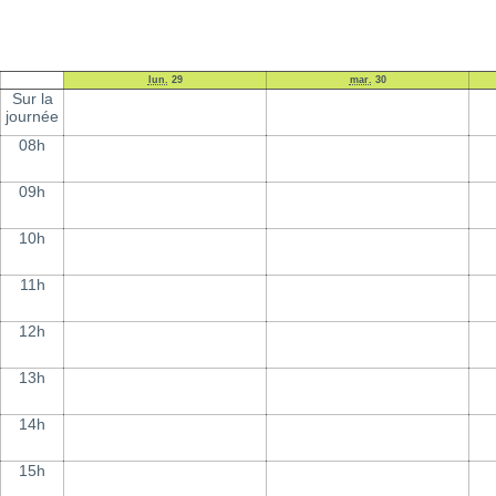
lun.
29
mar.
30
Sur la
journée
08h
09h
10h
11h
12h
13h
14h
15h