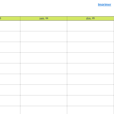
Imprimer
3
sam.
04
dim.
05