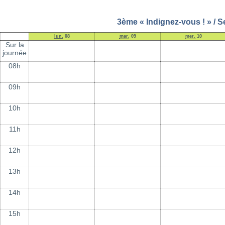
3ème « Indignez-vous ! » / 
lun.
08
mar.
09
mer.
10
Sur la
journée
08h
09h
10h
11h
12h
13h
14h
15h