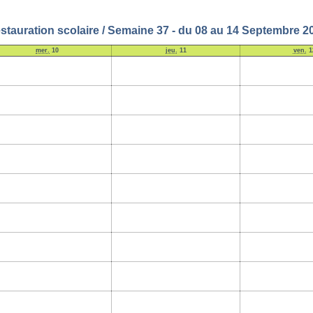
stauration scolaire / Semaine 37 - du 08 au 14 Septembre 2
mer.
10
jeu.
11
ven.
1