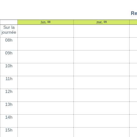
Re
lun.
08
mar.
09
Sur la
journée
08h
09h
10h
11h
12h
13h
14h
15h