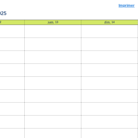
Imprimer
025
2
sam.
13
dim.
14