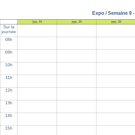
Expo / Semaine 9 -
lun.
24
mar.
25
mer.
26
Sur la
journée
08h
09h
10h
11h
12h
13h
14h
15h