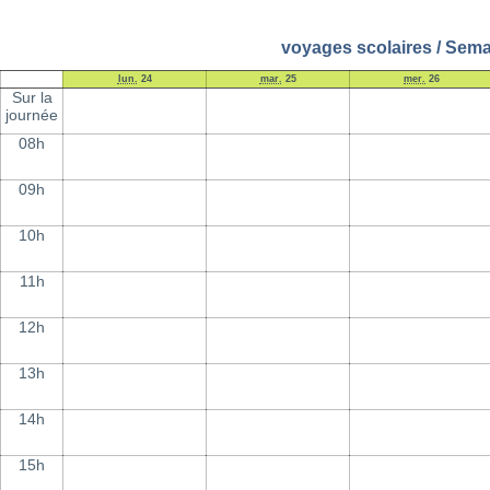
voyages scolaires / Semai
lun.
24
mar.
25
mer.
26
Sur la
journée
08h
09h
10h
11h
12h
13h
14h
15h