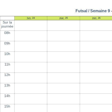
Futsal / Semaine 9 
lun.
24
mar.
25
mer.
26
Sur la
journée
08h
09h
10h
11h
12h
13h
14h
15h