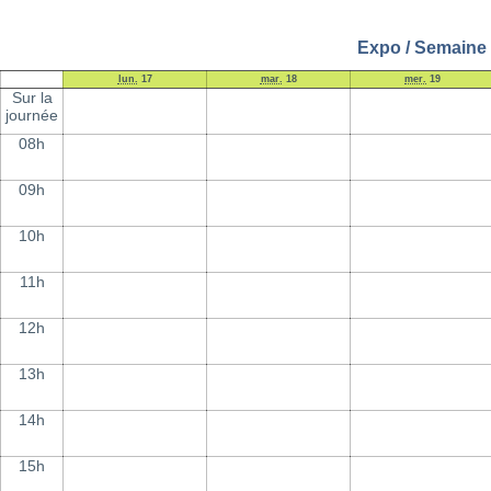
Expo / Semaine 
lun.
17
mar.
18
mer.
19
Sur la
journée
08h
09h
10h
11h
12h
13h
14h
15h