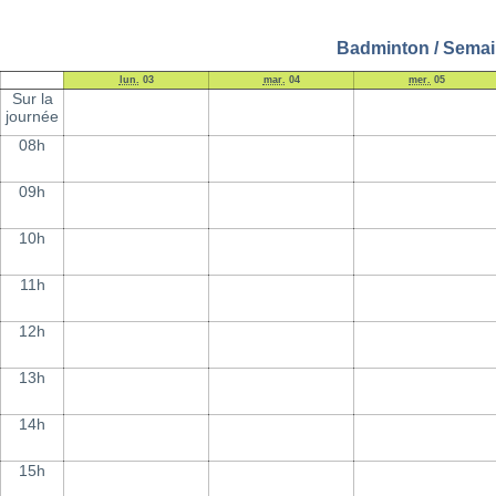
Badminton / Semain
lun.
03
mar.
04
mer.
05
Sur la
journée
08h
09h
10h
11h
12h
13h
14h
15h