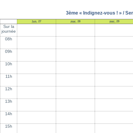
3ème « Indignez-vous ! » / Se
lun.
27
mar.
28
mer.
29
Sur la
journée
08h
09h
10h
11h
12h
13h
14h
15h