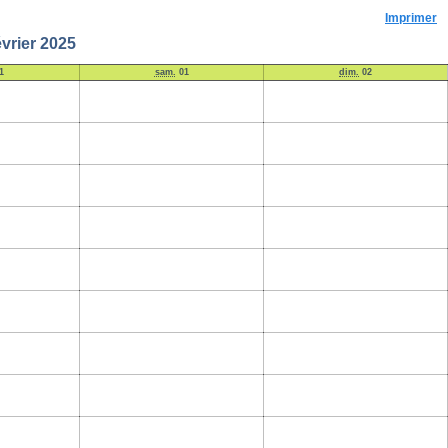
Imprimer
vrier 2025
1
sam.
01
dim.
02