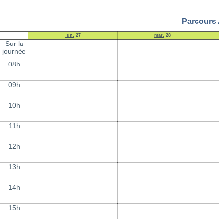
Parcours 
lun.
27
mar.
28
Sur la
journée
08h
09h
10h
11h
12h
13h
14h
15h