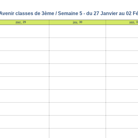
Avenir classes de 3ème / Semaine 5 - du 27 Janvier au 02 Fé
mer.
29
jeu.
30
ven.
3