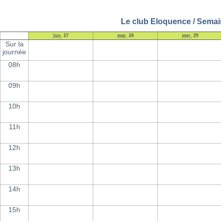
Le club Eloquence / Semain
lun.
27
mar.
28
mer.
29
Sur la
journée
08h
09h
10h
11h
12h
13h
14h
15h