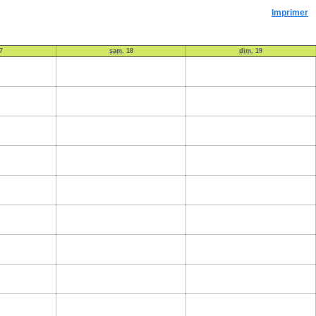
Imprimer
7
sam.
18
dim.
19