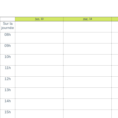
lun.
13
mar.
14
Sur la
journée
08h
09h
10h
11h
12h
13h
14h
15h