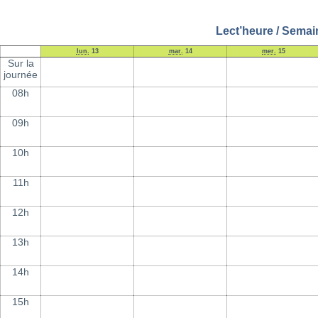
Lect’heure / Semai
lun.
13
mar.
14
mer.
15
Sur la
journée
08h
09h
10h
11h
12h
13h
14h
15h