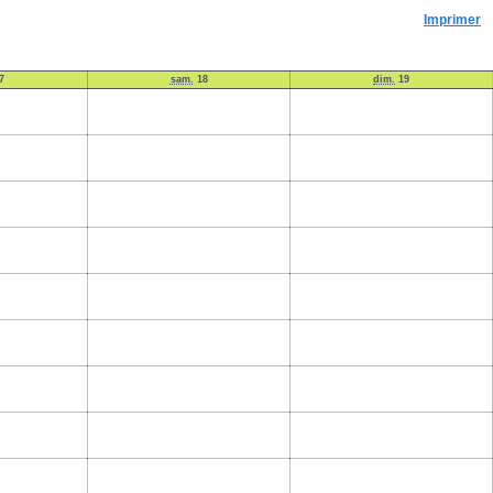
Imprimer
7
sam.
18
dim.
19