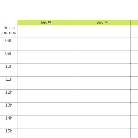
lun.
13
mar.
14
Sur la
journée
08h
09h
10h
11h
12h
13h
14h
15h