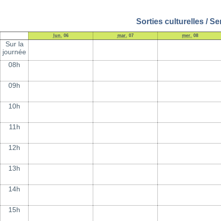
Sorties culturelles / S
lun.
06
mar.
07
mer.
08
Sur la
journée
08h
09h
10h
11h
12h
13h
14h
15h