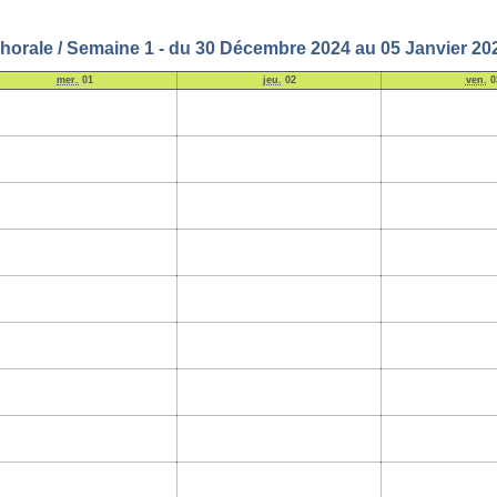
horale / Semaine 1 - du 30 Décembre 2024 au 05 Janvier 20
mer.
01
jeu.
02
ven.
0