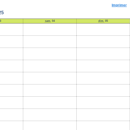
Imprimer
25
3
sam.
04
dim.
05