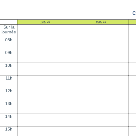
C
lun.
30
mar.
31
Sur la
journée
08h
09h
10h
11h
12h
13h
14h
15h