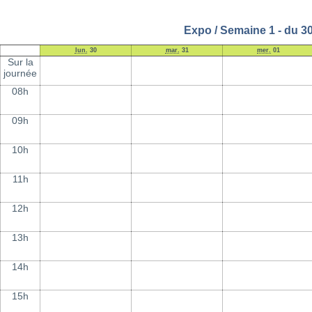
Expo / Semaine 1 - du 3
lun.
30
mar.
31
mer.
01
Sur la
journée
08h
09h
10h
11h
12h
13h
14h
15h