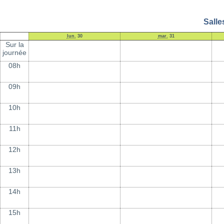
Salle
lun.
30
mar.
31
Sur la
journée
08h
09h
10h
11h
12h
13h
14h
15h