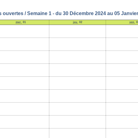
s ouvertes / Semaine 1 - du 30 Décembre 2024 au 05 Janvie
mer.
01
jeu.
02
ven.
0