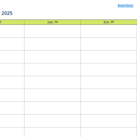
Imprimer
r 2025
3
sam.
04
dim.
05