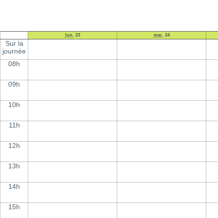
lun.
23
mar.
24
Sur la
journée
08h
09h
10h
11h
12h
13h
14h
15h