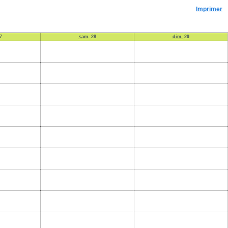
Imprimer
7
sam.
28
dim.
29