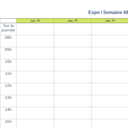
Expo / Semaine 49
lun.
02
mar.
03
mer.
04
Sur la
journée
08h
09h
10h
11h
12h
13h
14h
15h