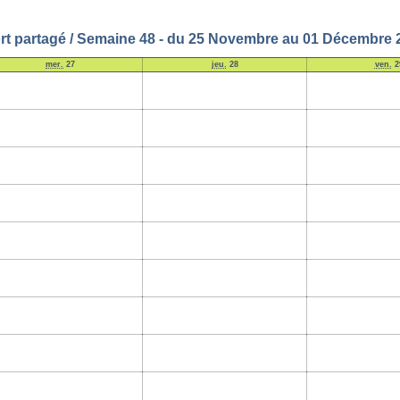
rt partagé / Semaine 48 - du 25 Novembre au 01 Décembre 
mer.
27
jeu.
28
ven.
2