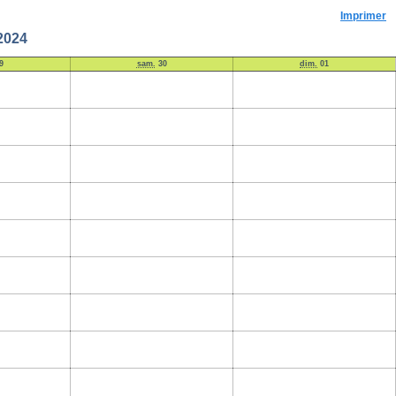
Imprimer
2024
9
sam.
30
dim.
01