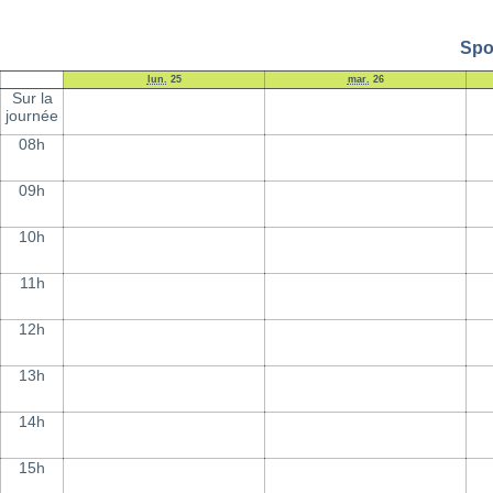
Spo
lun.
25
mar.
26
Sur la
journée
08h
09h
10h
11h
12h
13h
14h
15h