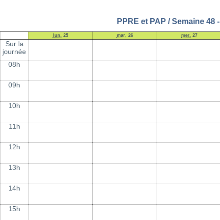
PPRE et PAP / Semaine 48 
lun.
25
mar.
26
mer.
27
Sur la
journée
08h
09h
10h
11h
12h
13h
14h
15h