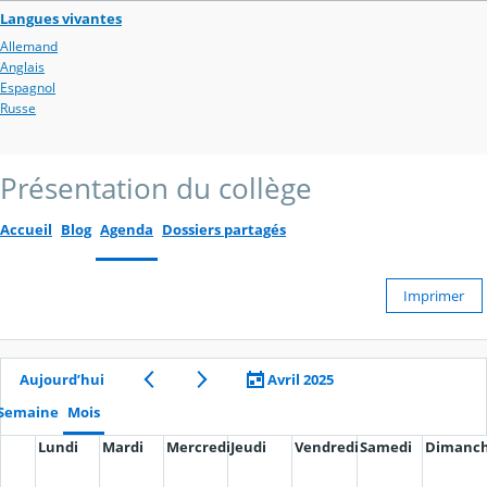
Langues vivantes
Allemand
Anglais
Espagnol
Russe
Présentation du collège
Accueil
Blog
Agenda
Dossiers partagés
Imprimer
Aujourd’hui
Avril 2025
Semaine
Mois
Lundi
Mardi
Mercredi
Jeudi
Vendredi
Samedi
Dimanc