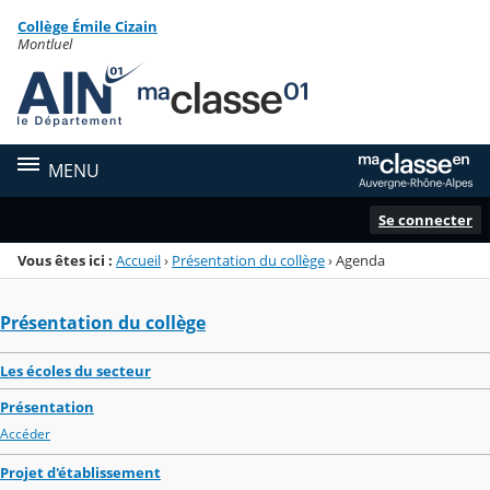
Panneau de gestion des cookies
Collège Émile Cizain
Menu de la rubrique
Contenu
Montluel
MENU
Se connecter
Vous êtes ici :
Accueil
›
Présentation du collège
›
Agenda
Présentation du collège
Les écoles du secteur
Présentation
Accéder
Projet d'établissement