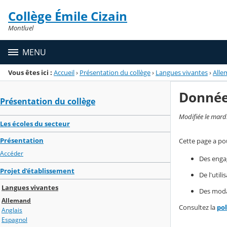
Panneau de gestion des cookies
Collège Émile Cizain
Menu de la rubrique
Contenu
Montluel
MENU
Vous êtes ici :
Accueil
›
Présentation du collège
›
Langues vivantes
›
Alle
Donnée
Présentation du collège
Modifiée le mard
Les écoles du secteur
Présentation
Cette page a pou
Accéder
Des enga
Projet d'établissement
De l'util
Langues vivantes
Des modal
Allemand
Consultez la
po
Anglais
Espagnol