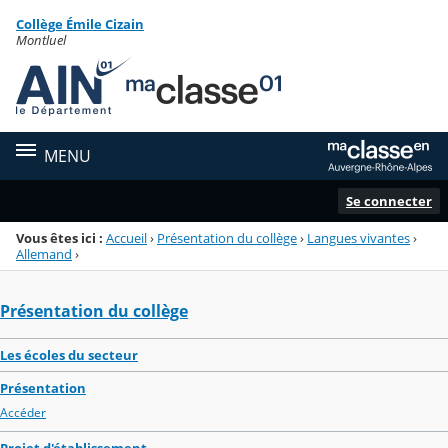
Panneau de gestion des cookies
Collège Émile Cizain
Menu de la rubrique
Contenu
Montluel
MENU
Se connecter
Vous êtes ici :
Accueil
›
Présentation du collège
›
Langues vivantes
›
Allemand
›
Présentation du collège
Les écoles du secteur
Présentation
Accéder
Projet d'établissement