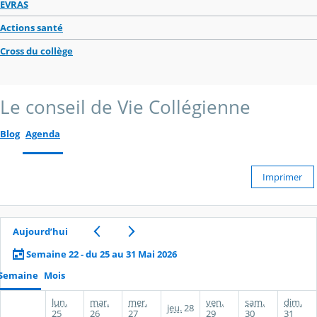
EVRAS
Actions santé
Cross du collège
Le conseil de Vie Collégienne
Blog
Agenda
Imprimer
Aujourd’hui
Semaine 22 - du 25 au 31 Mai 2026
Semaine
Mois
lun.
mar.
mer.
ven.
sam.
dim.
jeu.
28
25
26
27
29
30
31