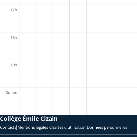
17h
18h
19h
Soirée
Collège Émile Cizain
Contacts
Mentions légales
Chartes d'utilisation
Données personnelles