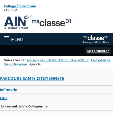
Panneau de gestion des cookies
Collège Émile Cizain
Menu de la rubrique
Contenu
Montluel
MENU
Se connecter
Vous êtes ici :
Accueil
›
PARCOURS SANTE CITOYENNETE
›
Le conseil de
Vie Collégienne
›
Agenda
PARCOURS SANTE CITOYENNETE
Infirmerie
EDD
Le conseil de Vie Collégienne