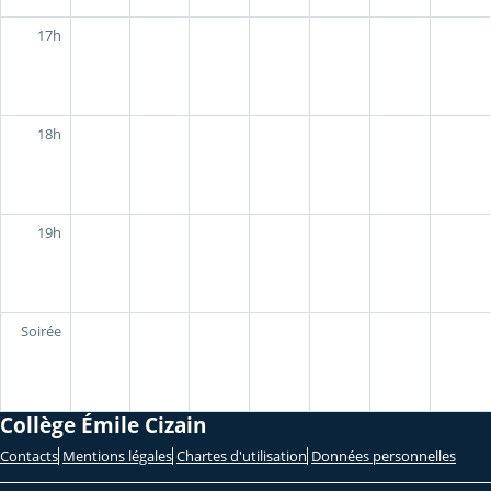
17h
18h
19h
Soirée
Collège Émile Cizain
Contacts
Mentions légales
Chartes d'utilisation
Données personnelles