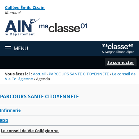
Panneau de gestion des cookies
Collège Émile Cizain
Menu de la rubrique
Contenu
Montluel
MENU
Se connecter
Vous êtes ici :
Accueil
›
PARCOURS SANTE CITOYENNETE
›
Le conseil de
Vie Collégienne
›
Agenda
PARCOURS SANTE CITOYENNETE
Infirmerie
EDD
Le conseil de Vie Collégienne