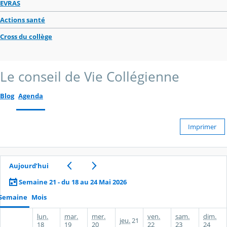
EVRAS
Actions santé
Cross du collège
Le conseil de Vie Collégienne
Blog
Agenda
Imprimer
Aujourd’hui
Semaine 21 - du 18 au 24 Mai 2026
Semaine
Mois
lun.
mar.
mer.
ven.
sam.
dim.
jeu.
21
18
19
20
22
23
24