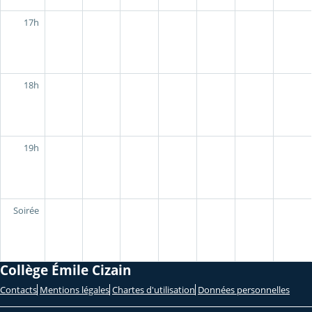
17h
18h
19h
Soirée
Collège Émile Cizain
Contacts
Mentions légales
Chartes d'utilisation
Données personnelles