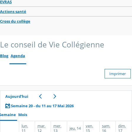
EVRAS
Actions santé
Cross du collège
Le conseil de Vie Collégienne
Blog
Agenda
Imprimer
Aujourd’hui
Semaine 20 - du 11 au 17 Mai 2026
Semaine
Mois
lun.
mar.
mer.
ven.
sam.
dim.
jeu.
14
11
12
13
15
16
17