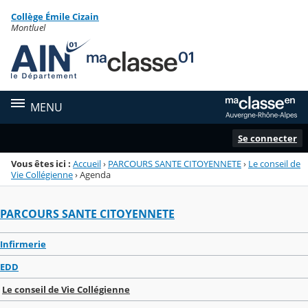
Panneau de gestion des cookies
Collège Émile Cizain
Menu de la rubrique
Contenu
Montluel
MENU
Se connecter
Vous êtes ici :
Accueil
›
PARCOURS SANTE CITOYENNETE
›
Le conseil de
Vie Collégienne
›
Agenda
PARCOURS SANTE CITOYENNETE
Infirmerie
EDD
Le conseil de Vie Collégienne